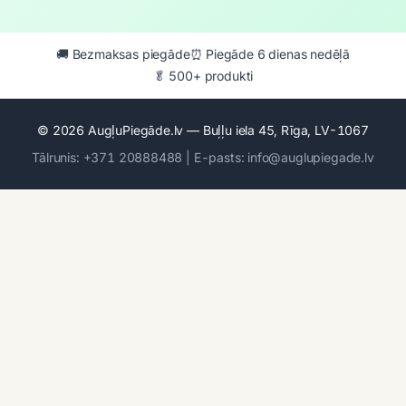
🚚 Bezmaksas piegāde
⏰ Piegāde 6 dienas nedēļā
🥬 500+ produkti
© 2026 AugļuPiegāde.lv — Buļļu iela 45, Rīga, LV-1067
Tālrunis: +371 20888488 | E-pasts: info@auglupiegade.lv