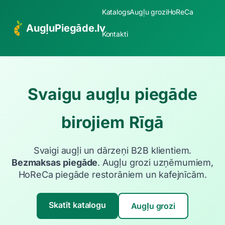
Katalogs
Augļu grozi
HoReCa
AugļuPiegāde.lv
Kontakti
Svaigu augļu piegāde
birojiem Rīgā
Svaigi augļi un dārzeņi B2B klientiem.
Bezmaksas piegāde
. Augļu grozi uzņēmumiem,
HoReCa piegāde restorāniem un kafejnīcām.
Skatīt katalogu
Augļu grozi