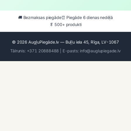
🚚 Bezmaksas piegāde
⏰ Piegāde 6 dienas nedēļā
🥬 500+ produkti
© 2026 AugļuPiegāde.lv — Buļļu iela 45, Rīga, LV-1067
Tālrunis: +371 20888488 | E-pasts: info@auglupiegade.lv