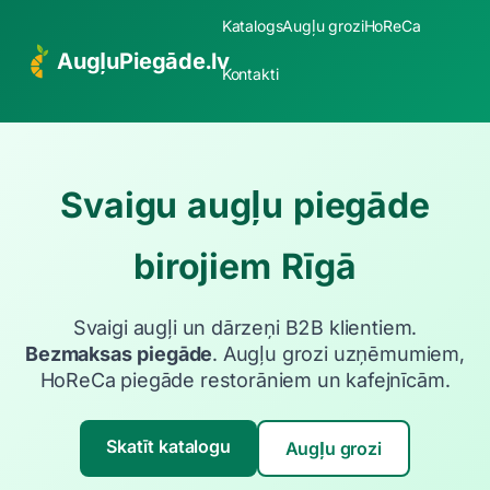
Katalogs
Augļu grozi
HoReCa
AugļuPiegāde.lv
Kontakti
Svaigu augļu piegāde
birojiem Rīgā
Svaigi augļi un dārzeņi B2B klientiem.
Bezmaksas piegāde
. Augļu grozi uzņēmumiem,
HoReCa piegāde restorāniem un kafejnīcām.
Skatīt katalogu
Augļu grozi