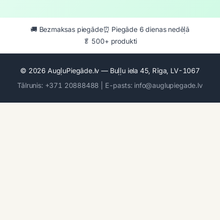
🚚 Bezmaksas piegāde
⏰ Piegāde 6 dienas nedēļā
🥬 500+ produkti
© 2026 AugļuPiegāde.lv — Buļļu iela 45, Rīga, LV-1067
Tālrunis: +371 20888488 | E-pasts: info@auglupiegade.lv