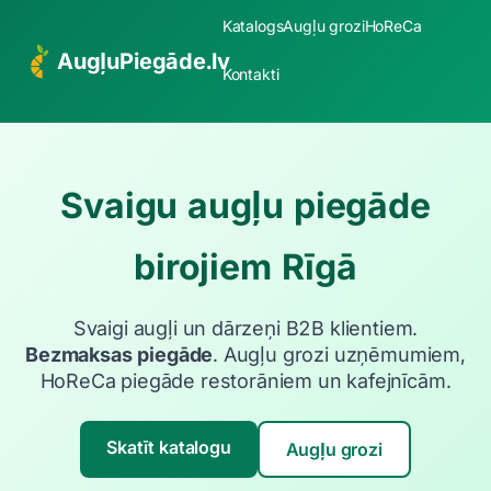
Katalogs
Augļu grozi
HoReCa
AugļuPiegāde.lv
Kontakti
Svaigu augļu piegāde
birojiem Rīgā
Svaigi augļi un dārzeņi B2B klientiem.
Bezmaksas piegāde
. Augļu grozi uzņēmumiem,
HoReCa piegāde restorāniem un kafejnīcām.
Skatīt katalogu
Augļu grozi