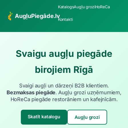
Katalogs
Augļu grozi
HoReCa
AugļuPiegāde.lv
Kontakti
Svaigu augļu piegāde
birojiem Rīgā
Svaigi augļi un dārzeņi B2B klientiem.
Bezmaksas piegāde
. Augļu grozi uzņēmumiem,
HoReCa piegāde restorāniem un kafejnīcām.
Skatīt katalogu
Augļu grozi