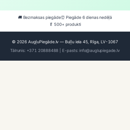
🚚 Bezmaksas piegāde
⏰ Piegāde 6 dienas nedēļā
🥬 500+ produkti
© 2026 AugļuPiegāde.lv — Buļļu iela 45, Rīga, LV-1067
Tālrunis: +371 20888488 | E-pasts: info@auglupiegade.lv