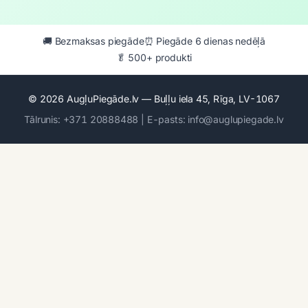
🚚 Bezmaksas piegāde
⏰ Piegāde 6 dienas nedēļā
🥬 500+ produkti
© 2026 AugļuPiegāde.lv — Buļļu iela 45, Rīga, LV-1067
Tālrunis: +371 20888488 | E-pasts: info@auglupiegade.lv