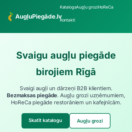
Katalogs
Augļu grozi
HoReCa
AugļuPiegāde.lv
Kontakti
Svaigu augļu piegāde
birojiem Rīgā
Svaigi augļi un dārzeņi B2B klientiem.
Bezmaksas piegāde
. Augļu grozi uzņēmumiem,
HoReCa piegāde restorāniem un kafejnīcām.
Skatīt katalogu
Augļu grozi