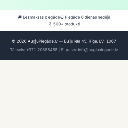
🚚 Bezmaksas piegāde
⏰ Piegāde 6 dienas nedēļā
🥬 500+ produkti
© 2026 AugļuPiegāde.lv — Buļļu iela 45, Rīga, LV-1067
Tālrunis: +371 20888488 | E-pasts: info@auglupiegade.lv