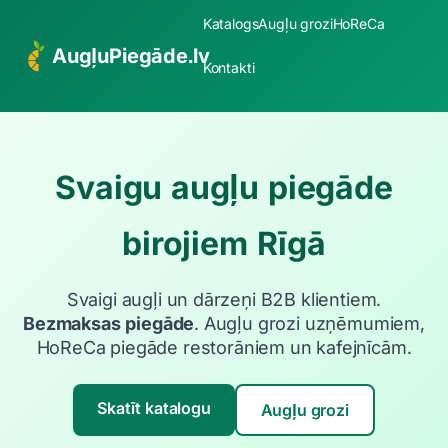
Katalogs
Augļu grozi
HoReCa
AugļuPiegāde.lv
Kontakti
Svaigu augļu piegāde
birojiem Rīgā
Svaigi augļi un dārzeņi B2B klientiem.
Bezmaksas piegāde
. Augļu grozi uzņēmumiem,
HoReCa piegāde restorāniem un kafejnīcām.
Skatīt katalogu
Augļu grozi