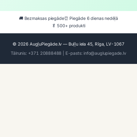
🚚 Bezmaksas piegāde
⏰ Piegāde 6 dienas nedēļā
🥬 500+ produkti
© 2026 AugļuPiegāde.lv — Buļļu iela 45, Rīga, LV-1067
Tālrunis: +371 20888488 | E-pasts: info@auglupiegade.lv