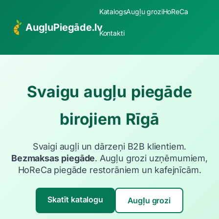
Katalogs
Augļu grozi
HoReCa
AugļuPiegāde.lv
Kontakti
Svaigu augļu piegāde
birojiem Rīgā
Svaigi augļi un dārzeņi B2B klientiem.
Bezmaksas piegāde
. Augļu grozi uzņēmumiem,
HoReCa piegāde restorāniem un kafejnīcām.
Skatīt katalogu
Augļu grozi