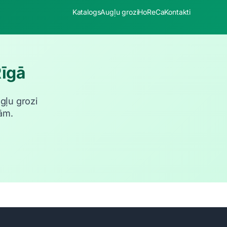
Katalogs
Augļu grozi
HoReCa
Kontakti
Rīgā
ugļu grozi
ām.