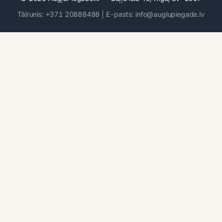
Tālrunis: +371 20888488 | E-pasts: info@auglupiegade.lv