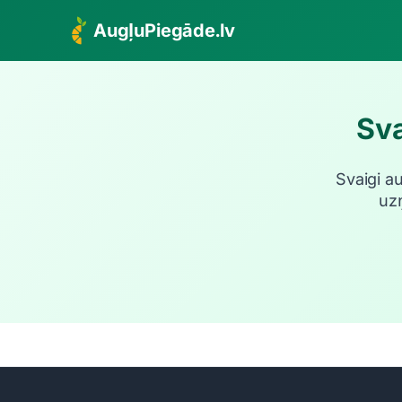
AugļuPiegāde.lv
Sva
Svaigi a
uz