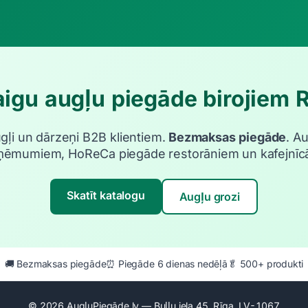
igu augļu piegāde birojiem 
ugļi un dārzeņi B2B klientiem.
Bezmaksas piegāde
. A
ņēmumiem, HoReCa piegāde restorāniem un kafejnīc
Skatīt katalogu
Augļu grozi
🚚 Bezmaksas piegāde
⏰ Piegāde 6 dienas nedēļā
🥬 500+ produkti
© 2026 AugļuPiegāde.lv — Buļļu iela 45, Rīga, LV-1067