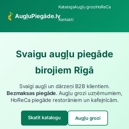
Katalogs
Augļu grozi
HoReCa
AugļuPiegāde.lv
Kontakti
Svaigu augļu piegāde
birojiem Rīgā
Svaigi augļi un dārzeņi B2B klientiem.
Bezmaksas piegāde
. Augļu grozi uzņēmumiem,
HoReCa piegāde restorāniem un kafejnīcām.
Skatīt katalogu
Augļu grozi