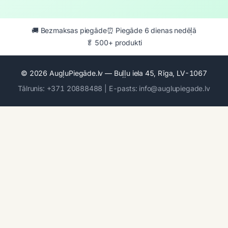
🚚 Bezmaksas piegāde
⏰ Piegāde 6 dienas nedēļā
🥬 500+ produkti
© 2026 AugļuPiegāde.lv — Buļļu iela 45, Rīga, LV-1067
Tālrunis: +371 20888488 | E-pasts: info@auglupiegade.lv