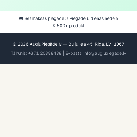
🚚 Bezmaksas piegāde
⏰ Piegāde 6 dienas nedēļā
🥬 500+ produkti
© 2026 AugļuPiegāde.lv — Buļļu iela 45, Rīga, LV-1067
Tālrunis: +371 20888488 | E-pasts: info@auglupiegade.lv