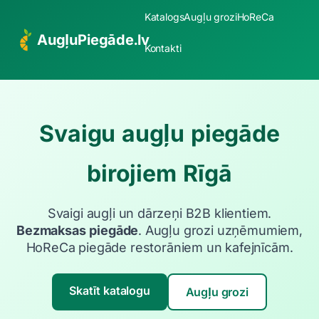
Katalogs
Augļu grozi
HoReCa
AugļuPiegāde.lv
Kontakti
Svaigu augļu piegāde
birojiem Rīgā
Svaigi augļi un dārzeņi B2B klientiem.
Bezmaksas piegāde
. Augļu grozi uzņēmumiem,
HoReCa piegāde restorāniem un kafejnīcām.
Skatīt katalogu
Augļu grozi