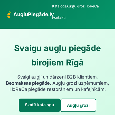
Katalogs
Augļu grozi
HoReCa
AugļuPiegāde.lv
Kontakti
Svaigu augļu piegāde
birojiem Rīgā
Svaigi augļi un dārzeņi B2B klientiem.
Bezmaksas piegāde
. Augļu grozi uzņēmumiem,
HoReCa piegāde restorāniem un kafejnīcām.
Skatīt katalogu
Augļu grozi