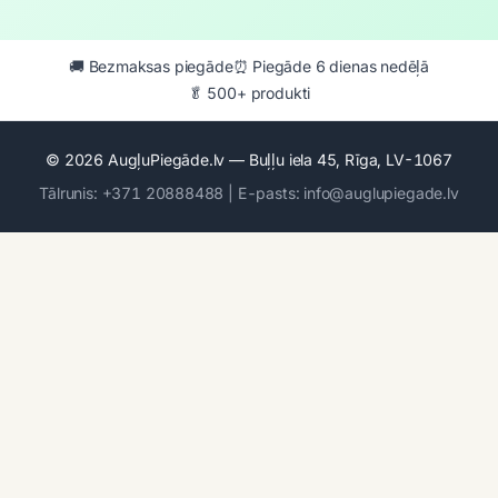
🚚 Bezmaksas piegāde
⏰ Piegāde 6 dienas nedēļā
🥬 500+ produkti
© 2026 AugļuPiegāde.lv — Buļļu iela 45, Rīga, LV-1067
Tālrunis: +371 20888488 | E-pasts: info@auglupiegade.lv