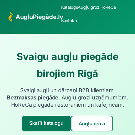
Katalogs
Augļu grozi
HoReCa
AugļuPiegāde.lv
Kontakti
Svaigu augļu piegāde
birojiem Rīgā
Svaigi augļi un dārzeņi B2B klientiem.
Bezmaksas piegāde
. Augļu grozi uzņēmumiem,
HoReCa piegāde restorāniem un kafejnīcām.
Skatīt katalogu
Augļu grozi