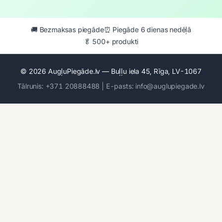
🚚 Bezmaksas piegāde
⏰ Piegāde 6 dienas nedēļā
🥬 500+ produkti
© 2026 AugļuPiegāde.lv — Buļļu iela 45, Rīga, LV-1067
Tālrunis: +371 20888488 | E-pasts: info@auglupiegade.lv