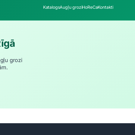
Katalogs
Augļu grozi
HoReCa
Kontakti
Rīgā
ugļu grozi
ām.