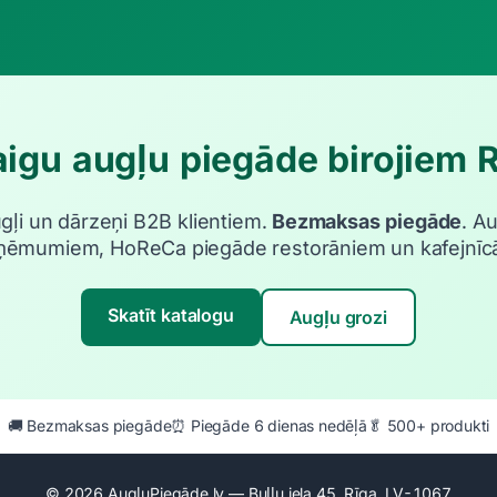
igu augļu piegāde birojiem 
ugļi un dārzeņi B2B klientiem.
Bezmaksas piegāde
. A
ņēmumiem, HoReCa piegāde restorāniem un kafejnīc
Skatīt katalogu
Augļu grozi
🚚 Bezmaksas piegāde
⏰ Piegāde 6 dienas nedēļā
🥬 500+ produkti
© 2026 AugļuPiegāde.lv — Buļļu iela 45, Rīga, LV-1067