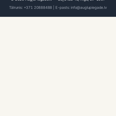
Tālrunis: +371 20888488 | E-pasts: info@auglupiegade.lv