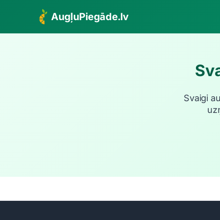
AugļuPiegāde.lv
Sva
Svaigi a
uz