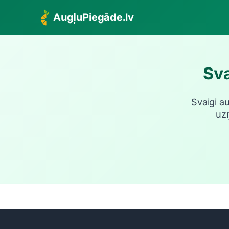
AugļuPiegāde.lv
Sva
Svaigi a
uz