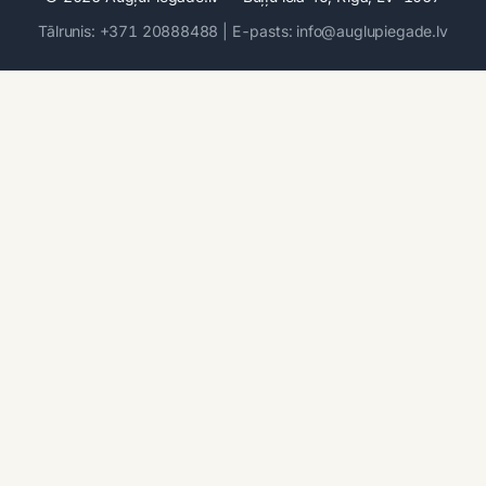
Tālrunis: +371 20888488 | E-pasts: info@auglupiegade.lv