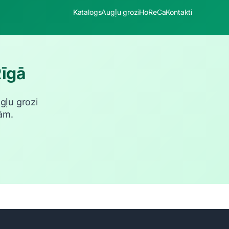
Katalogs
Augļu grozi
HoReCa
Kontakti
Rīgā
ugļu grozi
ām.