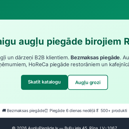
igu augļu piegāde birojiem 
ugļi un dārzeņi B2B klientiem.
Bezmaksas piegāde
. A
ņēmumiem, HoReCa piegāde restorāniem un kafejnīc
Skatīt katalogu
Augļu grozi
🚚 Bezmaksas piegāde
⏰ Piegāde 6 dienas nedēļā
🥬 500+ produkti
© 2026 AugļuPiegāde.lv — Buļļu iela 45, Rīga, LV-1067