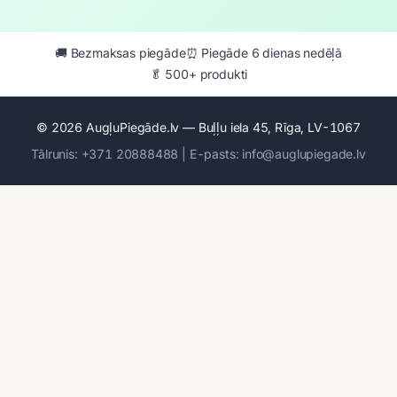
🚚 Bezmaksas piegāde
⏰ Piegāde 6 dienas nedēļā
🥬 500+ produkti
© 2026 AugļuPiegāde.lv — Buļļu iela 45, Rīga, LV-1067
Tālrunis: +371 20888488 | E-pasts: info@auglupiegade.lv