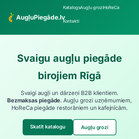
Katalogs
Augļu grozi
HoReCa
AugļuPiegāde.lv
Kontakti
Svaigu augļu piegāde
birojiem Rīgā
Svaigi augļi un dārzeņi B2B klientiem.
Bezmaksas piegāde
. Augļu grozi uzņēmumiem,
HoReCa piegāde restorāniem un kafejnīcām.
Skatīt katalogu
Augļu grozi