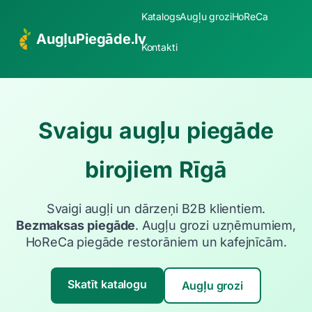
Katalogs
Augļu grozi
HoReCa
AugļuPiegāde.lv
Kontakti
Svaigu augļu piegāde
birojiem Rīgā
Svaigi augļi un dārzeņi B2B klientiem.
Bezmaksas piegāde
. Augļu grozi uzņēmumiem,
HoReCa piegāde restorāniem un kafejnīcām.
Skatīt katalogu
Augļu grozi