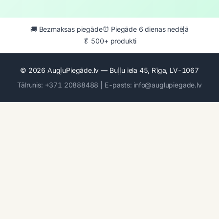
🚚 Bezmaksas piegāde
⏰ Piegāde 6 dienas nedēļā
🥬 500+ produkti
© 2026 AugļuPiegāde.lv — Buļļu iela 45, Rīga, LV-1067
Tālrunis: +371 20888488 | E-pasts: info@auglupiegade.lv