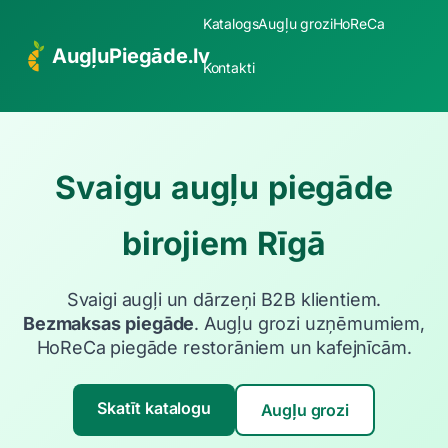
Katalogs
Augļu grozi
HoReCa
AugļuPiegāde.lv
Kontakti
Svaigu augļu piegāde
birojiem Rīgā
Svaigi augļi un dārzeņi B2B klientiem.
Bezmaksas piegāde
. Augļu grozi uzņēmumiem,
HoReCa piegāde restorāniem un kafejnīcām.
Skatīt katalogu
Augļu grozi