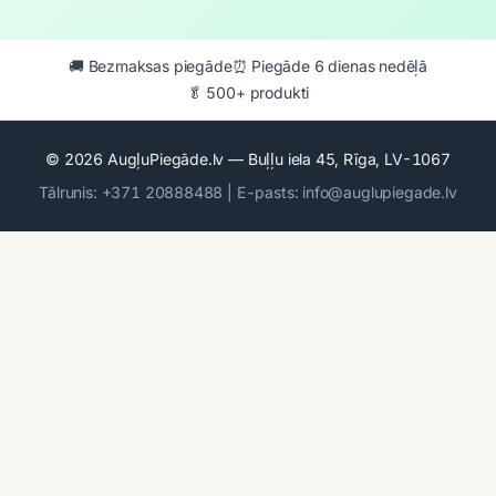
🚚 Bezmaksas piegāde
⏰ Piegāde 6 dienas nedēļā
🥬 500+ produkti
© 2026 AugļuPiegāde.lv — Buļļu iela 45, Rīga, LV-1067
Tālrunis: +371 20888488 | E-pasts: info@auglupiegade.lv