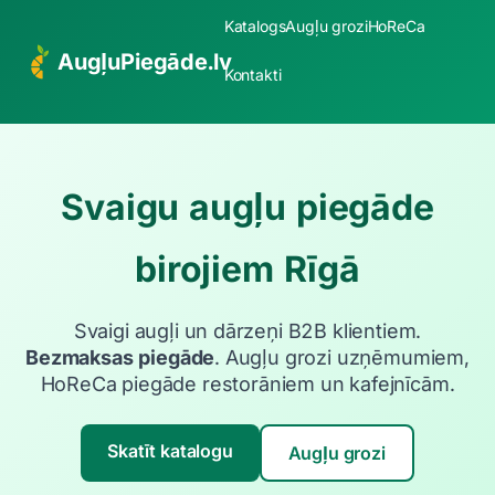
Katalogs
Augļu grozi
HoReCa
AugļuPiegāde.lv
Kontakti
Svaigu augļu piegāde
birojiem Rīgā
Svaigi augļi un dārzeņi B2B klientiem.
Bezmaksas piegāde
. Augļu grozi uzņēmumiem,
HoReCa piegāde restorāniem un kafejnīcām.
Skatīt katalogu
Augļu grozi