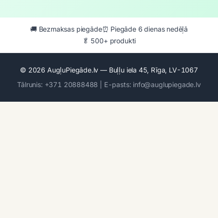
🚚 Bezmaksas piegāde
⏰ Piegāde 6 dienas nedēļā
🥬 500+ produkti
© 2026 AugļuPiegāde.lv — Buļļu iela 45, Rīga, LV-1067
Tālrunis: +371 20888488 | E-pasts: info@auglupiegade.lv