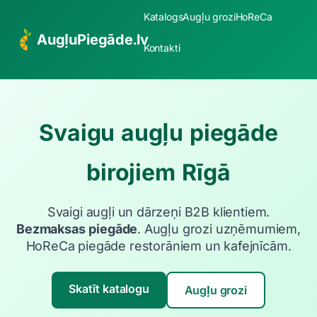
Katalogs
Augļu grozi
HoReCa
AugļuPiegāde.lv
Kontakti
Svaigu augļu piegāde
birojiem Rīgā
Svaigi augļi un dārzeņi B2B klientiem.
Bezmaksas piegāde
. Augļu grozi uzņēmumiem,
HoReCa piegāde restorāniem un kafejnīcām.
Skatīt katalogu
Augļu grozi