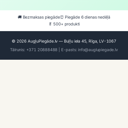
🚚 Bezmaksas piegāde
⏰ Piegāde 6 dienas nedēļā
🥬 500+ produkti
© 2026 AugļuPiegāde.lv — Buļļu iela 45, Rīga, LV-1067
Tālrunis: +371 20888488 | E-pasts: info@auglupiegade.lv