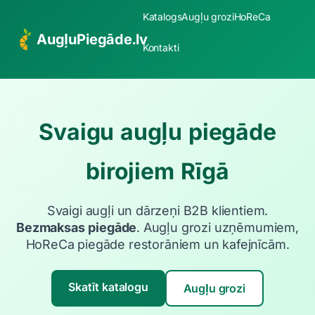
Katalogs
Augļu grozi
HoReCa
AugļuPiegāde.lv
Kontakti
Svaigu augļu piegāde
birojiem Rīgā
Svaigi augļi un dārzeņi B2B klientiem.
Bezmaksas piegāde
. Augļu grozi uzņēmumiem,
HoReCa piegāde restorāniem un kafejnīcām.
Skatīt katalogu
Augļu grozi