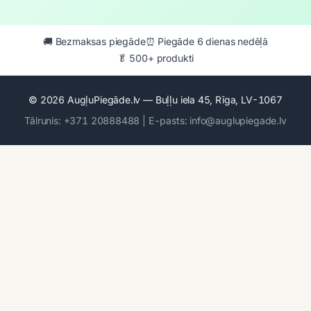
🚚 Bezmaksas piegāde
⏰ Piegāde 6 dienas nedēļā
🥬 500+ produkti
© 2026 AugļuPiegāde.lv — Buļļu iela 45, Rīga, LV-1067
Tālrunis: +371 20888488 | E-pasts: info@auglupiegade.lv