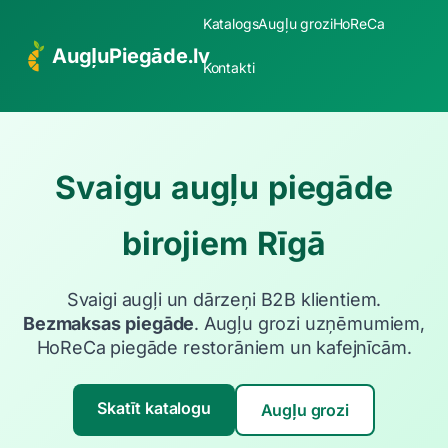
Katalogs
Augļu grozi
HoReCa
AugļuPiegāde.lv
Kontakti
Svaigu augļu piegāde
birojiem Rīgā
Svaigi augļi un dārzeņi B2B klientiem.
Bezmaksas piegāde
. Augļu grozi uzņēmumiem,
HoReCa piegāde restorāniem un kafejnīcām.
Skatīt katalogu
Augļu grozi