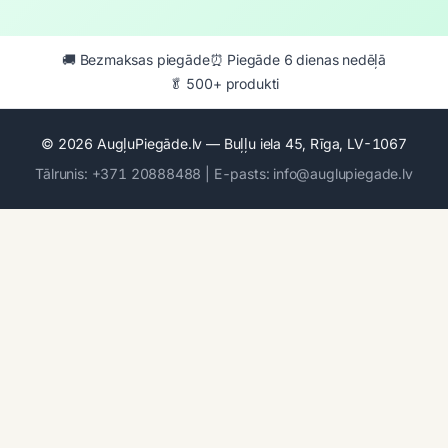
🚚 Bezmaksas piegāde
⏰ Piegāde 6 dienas nedēļā
🥬 500+ produkti
© 2026 AugļuPiegāde.lv — Buļļu iela 45, Rīga, LV-1067
Tālrunis: +371 20888488 | E-pasts: info@auglupiegade.lv