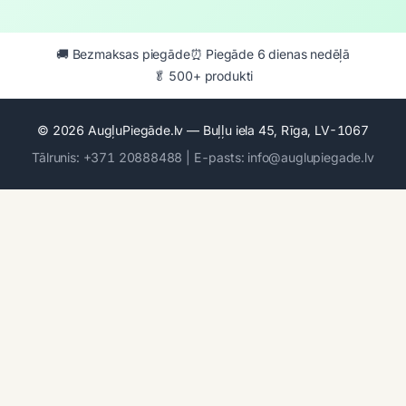
🚚 Bezmaksas piegāde
⏰ Piegāde 6 dienas nedēļā
🥬 500+ produkti
© 2026 AugļuPiegāde.lv — Buļļu iela 45, Rīga, LV-1067
Tālrunis: +371 20888488 | E-pasts: info@auglupiegade.lv