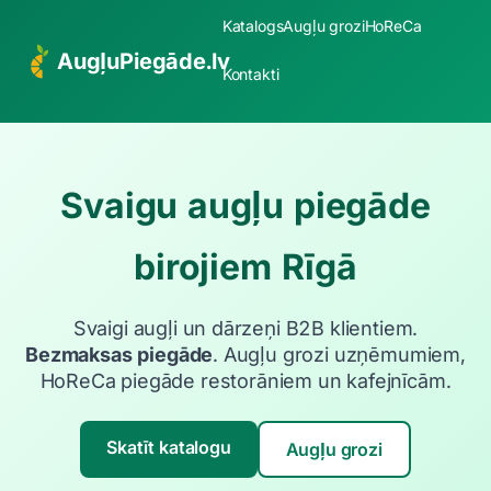
Katalogs
Augļu grozi
HoReCa
AugļuPiegāde.lv
Kontakti
Svaigu augļu piegāde
birojiem Rīgā
Svaigi augļi un dārzeņi B2B klientiem.
Bezmaksas piegāde
. Augļu grozi uzņēmumiem,
HoReCa piegāde restorāniem un kafejnīcām.
Skatīt katalogu
Augļu grozi