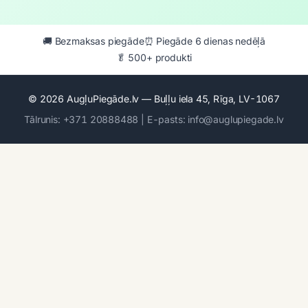
🚚 Bezmaksas piegāde
⏰ Piegāde 6 dienas nedēļā
🥬 500+ produkti
© 2026 AugļuPiegāde.lv — Buļļu iela 45, Rīga, LV-1067
Tālrunis: +371 20888488 | E-pasts: info@auglupiegade.lv