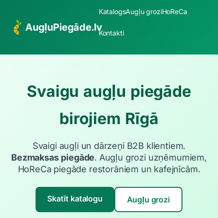
Katalogs
Augļu grozi
HoReCa
AugļuPiegāde.lv
Kontakti
Svaigu augļu piegāde
birojiem Rīgā
Svaigi augļi un dārzeņi B2B klientiem.
Bezmaksas piegāde
. Augļu grozi uzņēmumiem,
HoReCa piegāde restorāniem un kafejnīcām.
Skatīt katalogu
Augļu grozi