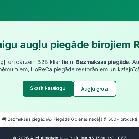
igu augļu piegāde birojiem 
ugļi un dārzeņi B2B klientiem.
Bezmaksas piegāde
. A
ņēmumiem, HoReCa piegāde restorāniem un kafejnīc
Skatīt katalogu
Augļu grozi
🚚 Bezmaksas piegāde
⏰ Piegāde 6 dienas nedēļā
🥬 500+ produkti
© 2026 AugļuPiegāde.lv — Buļļu iela 45, Rīga, LV-1067