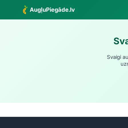
AugļuPiegāde.lv
Sva
Svaigi a
uz