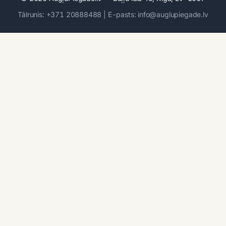
Tālrunis: +371 20888488 | E-pasts: info@auglupiegade.lv