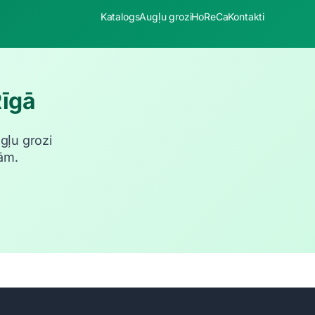
Katalogs
Augļu grozi
HoReCa
Kontakti
Rīgā
ugļu grozi
ām.