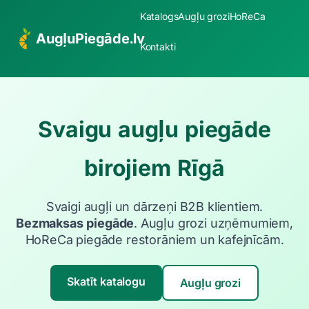
Katalogs
Augļu grozi
HoReCa
AugļuPiegāde.lv
Kontakti
Svaigu augļu piegāde
birojiem Rīgā
Svaigi augļi un dārzeņi B2B klientiem.
Bezmaksas piegāde
. Augļu grozi uzņēmumiem,
HoReCa piegāde restorāniem un kafejnīcām.
Skatīt katalogu
Augļu grozi