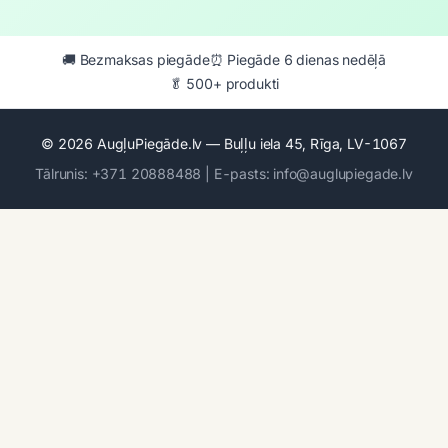
🚚 Bezmaksas piegāde
⏰ Piegāde 6 dienas nedēļā
🥬 500+ produkti
© 2026 AugļuPiegāde.lv — Buļļu iela 45, Rīga, LV-1067
Tālrunis: +371 20888488 | E-pasts: info@auglupiegade.lv