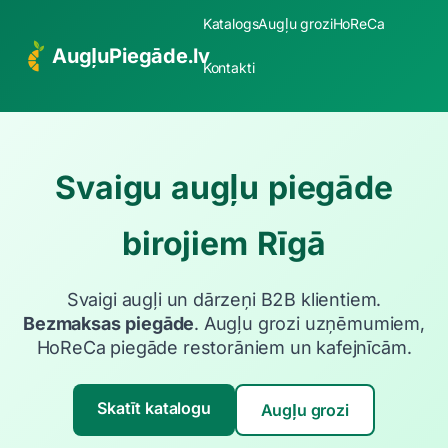
Katalogs
Augļu grozi
HoReCa
AugļuPiegāde.lv
Kontakti
Svaigu augļu piegāde
birojiem Rīgā
Svaigi augļi un dārzeņi B2B klientiem.
Bezmaksas piegāde
. Augļu grozi uzņēmumiem,
HoReCa piegāde restorāniem un kafejnīcām.
Skatīt katalogu
Augļu grozi