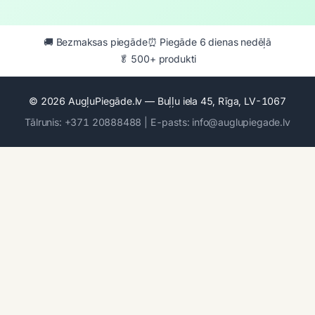
🚚 Bezmaksas piegāde
⏰ Piegāde 6 dienas nedēļā
🥬 500+ produkti
© 2026 AugļuPiegāde.lv — Buļļu iela 45, Rīga, LV-1067
Tālrunis: +371 20888488 | E-pasts: info@auglupiegade.lv