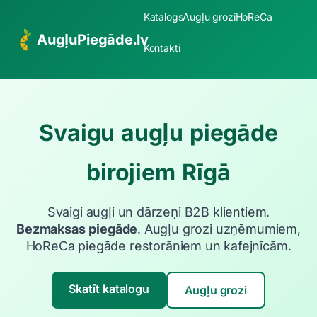
Katalogs
Augļu grozi
HoReCa
AugļuPiegāde.lv
Kontakti
Svaigu augļu piegāde
birojiem Rīgā
Svaigi augļi un dārzeņi B2B klientiem.
Bezmaksas piegāde
. Augļu grozi uzņēmumiem,
HoReCa piegāde restorāniem un kafejnīcām.
Skatīt katalogu
Augļu grozi