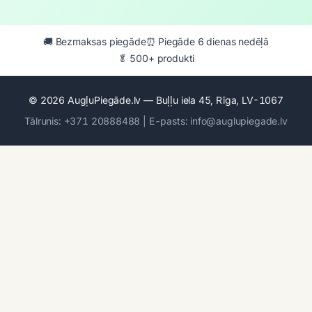
🚚 Bezmaksas piegāde
⏰ Piegāde 6 dienas nedēļā
🥬 500+ produkti
© 2026 AugļuPiegāde.lv — Buļļu iela 45, Rīga, LV-1067
Tālrunis: +371 20888488 | E-pasts: info@auglupiegade.lv