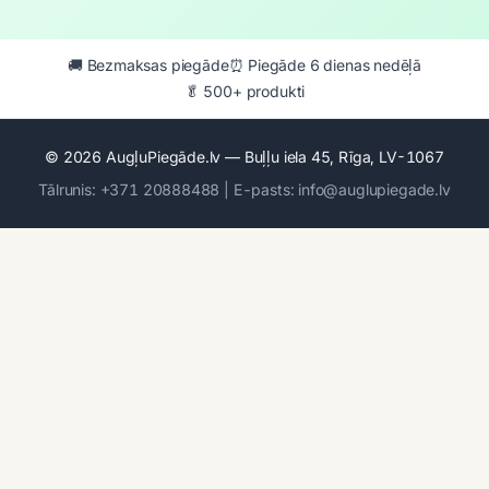
🚚 Bezmaksas piegāde
⏰ Piegāde 6 dienas nedēļā
🥬 500+ produkti
© 2026 AugļuPiegāde.lv — Buļļu iela 45, Rīga, LV-1067
Tālrunis: +371 20888488 | E-pasts: info@auglupiegade.lv