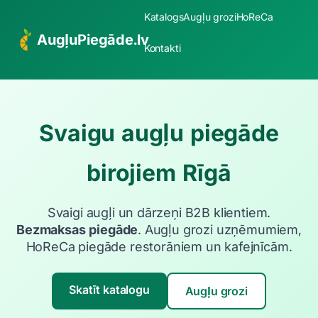
Katalogs
Augļu grozi
HoReCa
AugļuPiegāde.lv
Kontakti
Svaigu augļu piegāde
birojiem Rīgā
Svaigi augļi un dārzeņi B2B klientiem.
Bezmaksas piegāde
. Augļu grozi uzņēmumiem,
HoReCa piegāde restorāniem un kafejnīcām.
Skatīt katalogu
Augļu grozi