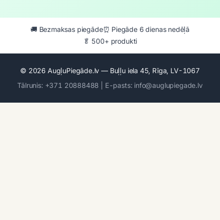
🚚 Bezmaksas piegāde
⏰ Piegāde 6 dienas nedēļā
🥬 500+ produkti
© 2026 AugļuPiegāde.lv — Buļļu iela 45, Rīga, LV-1067
Tālrunis: +371 20888488 | E-pasts: info@auglupiegade.lv