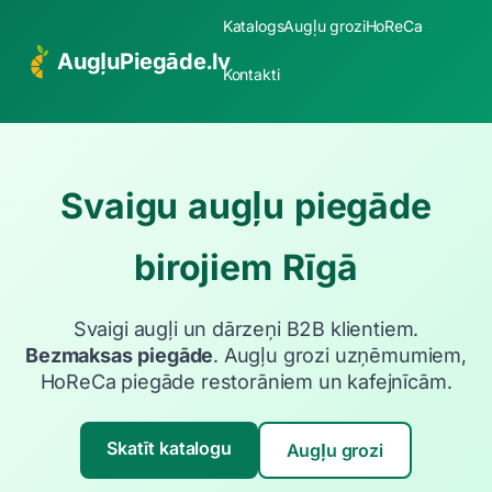
Katalogs
Augļu grozi
HoReCa
AugļuPiegāde.lv
Kontakti
Svaigu augļu piegāde
birojiem Rīgā
Svaigi augļi un dārzeņi B2B klientiem.
Bezmaksas piegāde
. Augļu grozi uzņēmumiem,
HoReCa piegāde restorāniem un kafejnīcām.
Skatīt katalogu
Augļu grozi