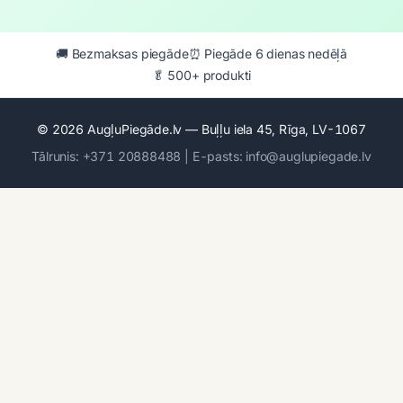
🚚 Bezmaksas piegāde
⏰ Piegāde 6 dienas nedēļā
🥬 500+ produkti
© 2026 AugļuPiegāde.lv — Buļļu iela 45, Rīga, LV-1067
Tālrunis: +371 20888488 | E-pasts: info@auglupiegade.lv