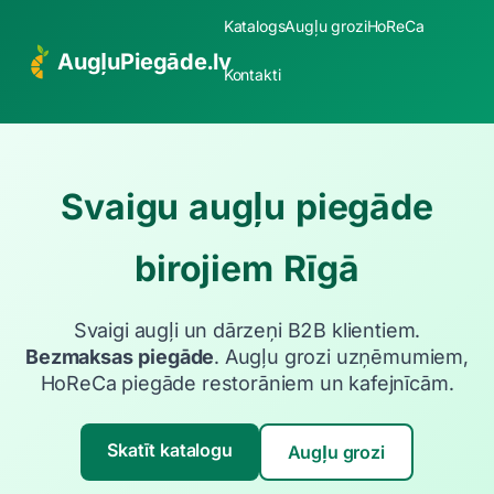
Katalogs
Augļu grozi
HoReCa
AugļuPiegāde.lv
Kontakti
Svaigu augļu piegāde
birojiem Rīgā
Svaigi augļi un dārzeņi B2B klientiem.
Bezmaksas piegāde
. Augļu grozi uzņēmumiem,
HoReCa piegāde restorāniem un kafejnīcām.
Skatīt katalogu
Augļu grozi