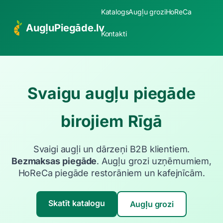
Katalogs
Augļu grozi
HoReCa
AugļuPiegāde.lv
Kontakti
Svaigu augļu piegāde
birojiem Rīgā
Svaigi augļi un dārzeņi B2B klientiem.
Bezmaksas piegāde
. Augļu grozi uzņēmumiem,
HoReCa piegāde restorāniem un kafejnīcām.
Skatīt katalogu
Augļu grozi