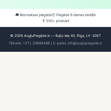
🚚 Bezmaksas piegāde
⏰ Piegāde 6 dienas nedēļā
🥬 500+ produkti
© 2026 AugļuPiegāde.lv — Buļļu iela 45, Rīga, LV-1067
Tālrunis: +371 20888488 | E-pasts: info@auglupiegade.lv