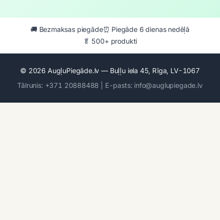
🚚 Bezmaksas piegāde
⏰ Piegāde 6 dienas nedēļā
🥬 500+ produkti
© 2026 AugļuPiegāde.lv — Buļļu iela 45, Rīga, LV-1067
Tālrunis: +371 20888488 | E-pasts: info@auglupiegade.lv