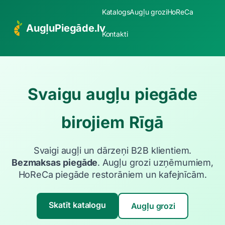
Katalogs
Augļu grozi
HoReCa
AugļuPiegāde.lv
Kontakti
Svaigu augļu piegāde
birojiem Rīgā
Svaigi augļi un dārzeņi B2B klientiem.
Bezmaksas piegāde
. Augļu grozi uzņēmumiem,
HoReCa piegāde restorāniem un kafejnīcām.
Skatīt katalogu
Augļu grozi