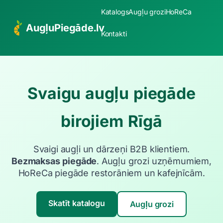
Katalogs
Augļu grozi
HoReCa
AugļuPiegāde.lv
Kontakti
Svaigu augļu piegāde
birojiem Rīgā
Svaigi augļi un dārzeņi B2B klientiem.
Bezmaksas piegāde
. Augļu grozi uzņēmumiem,
HoReCa piegāde restorāniem un kafejnīcām.
Skatīt katalogu
Augļu grozi