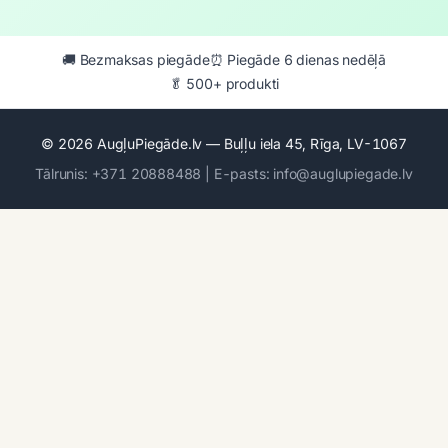
🚚 Bezmaksas piegāde
⏰ Piegāde 6 dienas nedēļā
🥬 500+ produkti
© 2026 AugļuPiegāde.lv — Buļļu iela 45, Rīga, LV-1067
Tālrunis: +371 20888488 | E-pasts: info@auglupiegade.lv