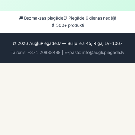
🚚 Bezmaksas piegāde
⏰ Piegāde 6 dienas nedēļā
🥬 500+ produkti
© 2026 AugļuPiegāde.lv — Buļļu iela 45, Rīga, LV-1067
Tālrunis: +371 20888488 | E-pasts: info@auglupiegade.lv