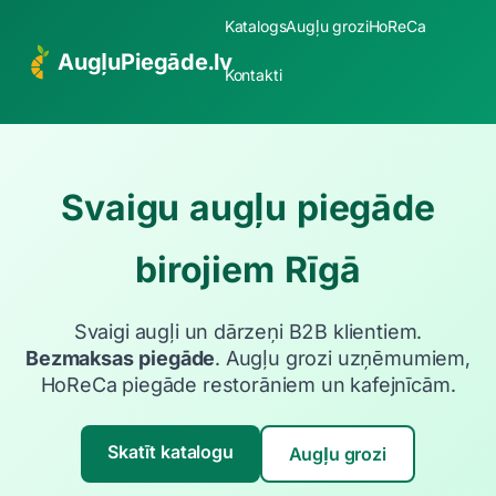
Katalogs
Augļu grozi
HoReCa
AugļuPiegāde.lv
Kontakti
Svaigu augļu piegāde
birojiem Rīgā
Svaigi augļi un dārzeņi B2B klientiem.
Bezmaksas piegāde
. Augļu grozi uzņēmumiem,
HoReCa piegāde restorāniem un kafejnīcām.
Skatīt katalogu
Augļu grozi