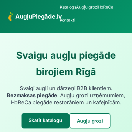
Katalogs
Augļu grozi
HoReCa
AugļuPiegāde.lv
Kontakti
Svaigu augļu piegāde
birojiem Rīgā
Svaigi augļi un dārzeņi B2B klientiem.
Bezmaksas piegāde
. Augļu grozi uzņēmumiem,
HoReCa piegāde restorāniem un kafejnīcām.
Skatīt katalogu
Augļu grozi