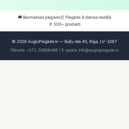
🚚 Bezmaksas piegāde
⏰ Piegāde 6 dienas nedēļā
🥬 500+ produkti
© 2026 AugļuPiegāde.lv — Buļļu iela 45, Rīga, LV-1067
Tālrunis: +371 20888488 | E-pasts: info@auglupiegade.lv