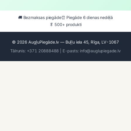
🚚 Bezmaksas piegāde
⏰ Piegāde 6 dienas nedēļā
🥬 500+ produkti
© 2026 AugļuPiegāde.lv — Buļļu iela 45, Rīga, LV-1067
Tālrunis: +371 20888488 | E-pasts: info@auglupiegade.lv