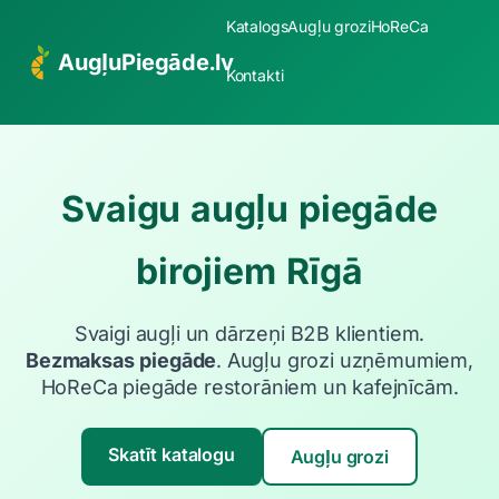
Katalogs
Augļu grozi
HoReCa
AugļuPiegāde.lv
Kontakti
Svaigu augļu piegāde
birojiem Rīgā
Svaigi augļi un dārzeņi B2B klientiem.
Bezmaksas piegāde
. Augļu grozi uzņēmumiem,
HoReCa piegāde restorāniem un kafejnīcām.
Skatīt katalogu
Augļu grozi