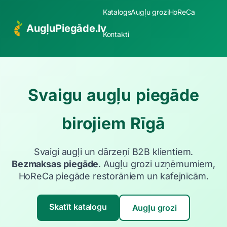
Katalogs
Augļu grozi
HoReCa
AugļuPiegāde.lv
Kontakti
Svaigu augļu piegāde
birojiem Rīgā
Svaigi augļi un dārzeņi B2B klientiem.
Bezmaksas piegāde
. Augļu grozi uzņēmumiem,
HoReCa piegāde restorāniem un kafejnīcām.
Skatīt katalogu
Augļu grozi