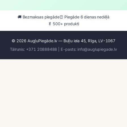
🚚 Bezmaksas piegāde
⏰ Piegāde 6 dienas nedēļā
🥬 500+ produkti
© 2026 AugļuPiegāde.lv — Buļļu iela 45, Rīga, LV-1067
Tālrunis: +371 20888488 | E-pasts: info@auglupiegade.lv