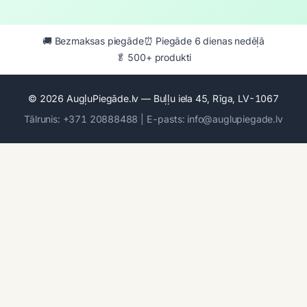
🚚 Bezmaksas piegāde
⏰ Piegāde 6 dienas nedēļā
🥬 500+ produkti
© 2026 AugļuPiegāde.lv — Buļļu iela 45, Rīga, LV-1067
Tālrunis: +371 20888488 | E-pasts: info@auglupiegade.lv