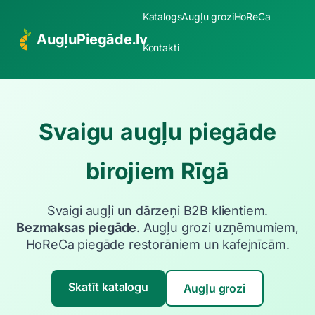
Katalogs
Augļu grozi
HoReCa
AugļuPiegāde.lv
Kontakti
Svaigu augļu piegāde
birojiem Rīgā
Svaigi augļi un dārzeņi B2B klientiem.
Bezmaksas piegāde
. Augļu grozi uzņēmumiem,
HoReCa piegāde restorāniem un kafejnīcām.
Skatīt katalogu
Augļu grozi