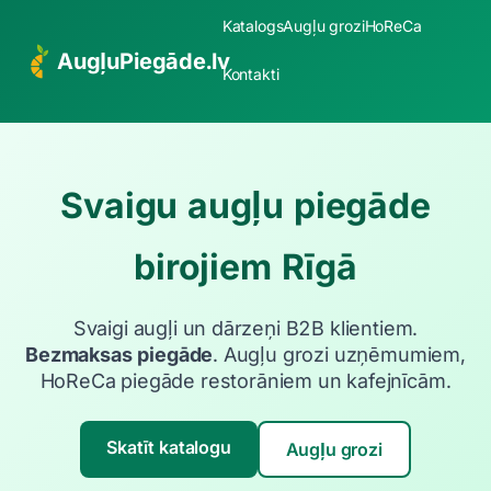
Katalogs
Augļu grozi
HoReCa
AugļuPiegāde.lv
Kontakti
Svaigu augļu piegāde
birojiem Rīgā
Svaigi augļi un dārzeņi B2B klientiem.
Bezmaksas piegāde
. Augļu grozi uzņēmumiem,
HoReCa piegāde restorāniem un kafejnīcām.
Skatīt katalogu
Augļu grozi