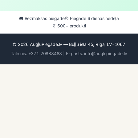
🚚 Bezmaksas piegāde
⏰ Piegāde 6 dienas nedēļā
🥬 500+ produkti
© 2026 AugļuPiegāde.lv — Buļļu iela 45, Rīga, LV-1067
Tālrunis: +371 20888488 | E-pasts: info@auglupiegade.lv