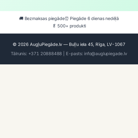
🚚 Bezmaksas piegāde
⏰ Piegāde 6 dienas nedēļā
🥬 500+ produkti
© 2026 AugļuPiegāde.lv — Buļļu iela 45, Rīga, LV-1067
Tālrunis: +371 20888488 | E-pasts: info@auglupiegade.lv