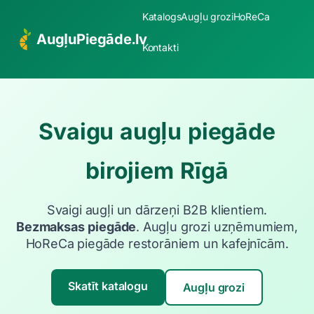
Katalogs
Augļu grozi
HoReCa
AugļuPiegāde.lv
Kontakti
Svaigu augļu piegāde
birojiem Rīgā
Svaigi augļi un dārzeņi B2B klientiem.
Bezmaksas piegāde
. Augļu grozi uzņēmumiem,
HoReCa piegāde restorāniem un kafejnīcām.
Skatīt katalogu
Augļu grozi