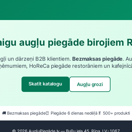
igu augļu piegāde birojiem 
ugļi un dārzeņi B2B klientiem.
Bezmaksas piegāde
. A
ņēmumiem, HoReCa piegāde restorāniem un kafejnīc
Skatīt katalogu
Augļu grozi
🚚 Bezmaksas piegāde
⏰ Piegāde 6 dienas nedēļā
🥬 500+ produkti
© 2026 AugļuPiegāde.lv — Buļļu iela 45, Rīga, LV-1067