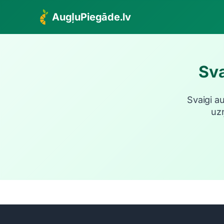
AugļuPiegāde.lv
Sva
Svaigi a
uz