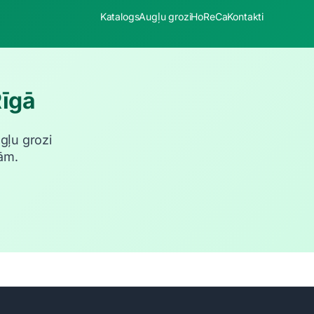
Katalogs
Augļu grozi
HoReCa
Kontakti
Rīgā
ugļu grozi
ām.