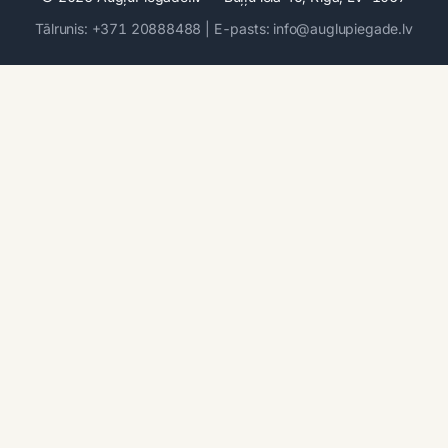
Tālrunis: +371 20888488 | E-pasts: info@auglupiegade.lv