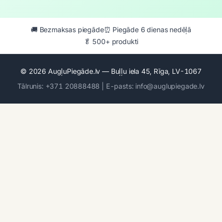
🚚 Bezmaksas piegāde
⏰ Piegāde 6 dienas nedēļā
🥬 500+ produkti
© 2026 AugļuPiegāde.lv — Buļļu iela 45, Rīga, LV-1067
Tālrunis: +371 20888488 | E-pasts: info@auglupiegade.lv