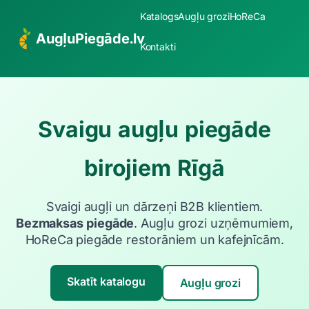
Katalogs
Augļu grozi
HoReCa
AugļuPiegāde.lv
Kontakti
Svaigu augļu piegāde
birojiem Rīgā
Svaigi augļi un dārzeņi B2B klientiem.
Bezmaksas piegāde
. Augļu grozi uzņēmumiem,
HoReCa piegāde restorāniem un kafejnīcām.
Skatīt katalogu
Augļu grozi