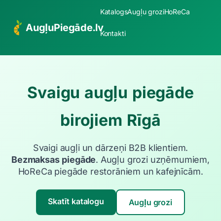
Katalogs
Augļu grozi
HoReCa
AugļuPiegāde.lv
Kontakti
Svaigu augļu piegāde
birojiem Rīgā
Svaigi augļi un dārzeņi B2B klientiem.
Bezmaksas piegāde
. Augļu grozi uzņēmumiem,
HoReCa piegāde restorāniem un kafejnīcām.
Skatīt katalogu
Augļu grozi