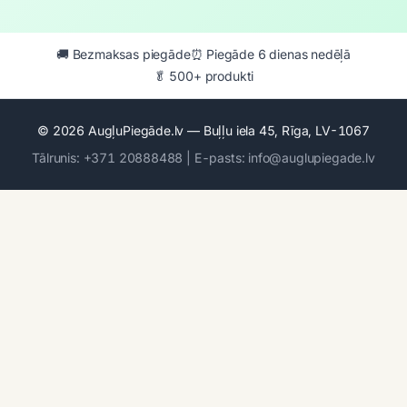
🚚 Bezmaksas piegāde
⏰ Piegāde 6 dienas nedēļā
🥬 500+ produkti
© 2026 AugļuPiegāde.lv — Buļļu iela 45, Rīga, LV-1067
Tālrunis: +371 20888488 | E-pasts: info@auglupiegade.lv