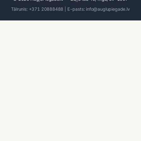
Tālrunis: +371 20888488 | E-pasts: info@auglupiegade.lv