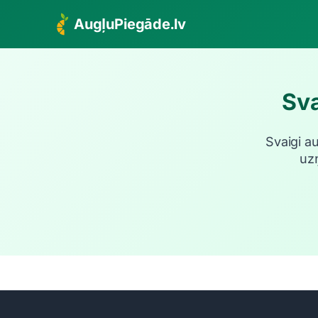
AugļuPiegāde.lv
Sva
Svaigi a
uz