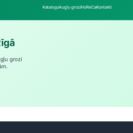
Katalogs
Augļu grozi
HoReCa
Kontakti
Rīgā
ugļu grozi
ām.