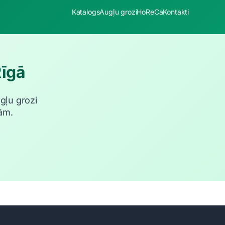
Katalogs
Augļu grozi
HoReCa
Kontakti
Rīgā
ugļu grozi
ām.