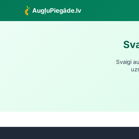
AugļuPiegāde.lv
Sva
Svaigi a
uz