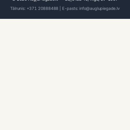
Tālrunis: +371 20888488 | E-pasts: info@auglupiegade.lv