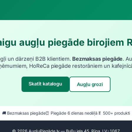
igu augļu piegāde birojiem 
ugļi un dārzeņi B2B klientiem.
Bezmaksas piegāde
. A
ņēmumiem, HoReCa piegāde restorāniem un kafejnīc
Skatīt katalogu
Augļu grozi
🚚 Bezmaksas piegāde
⏰ Piegāde 6 dienas nedēļā
🥬 500+ produkti
© 2026 AugļuPiegāde.lv — Buļļu iela 45, Rīga, LV-1067