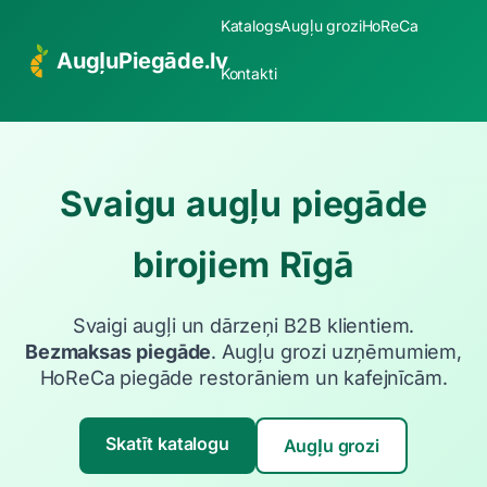
Katalogs
Augļu grozi
HoReCa
AugļuPiegāde.lv
Kontakti
Svaigu augļu piegāde
birojiem Rīgā
Svaigi augļi un dārzeņi B2B klientiem.
Bezmaksas piegāde
. Augļu grozi uzņēmumiem,
HoReCa piegāde restorāniem un kafejnīcām.
Skatīt katalogu
Augļu grozi