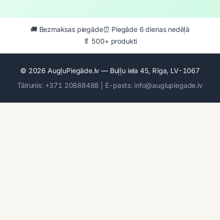
🚚 Bezmaksas piegāde
⏰ Piegāde 6 dienas nedēļā
🥬 500+ produkti
© 2026 AugļuPiegāde.lv — Buļļu iela 45, Rīga, LV-1067
Tālrunis: +371 20888488 | E-pasts: info@auglupiegade.lv