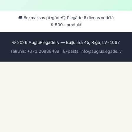
🚚 Bezmaksas piegāde
⏰ Piegāde 6 dienas nedēļā
🥬 500+ produkti
© 2026 AugļuPiegāde.lv — Buļļu iela 45, Rīga, LV-1067
Tālrunis: +371 20888488 | E-pasts: info@auglupiegade.lv