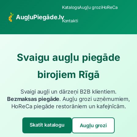
Katalogs
Augļu grozi
HoReCa
AugļuPiegāde.lv
Kontakti
Svaigu augļu piegāde
birojiem Rīgā
Svaigi augļi un dārzeņi B2B klientiem.
Bezmaksas piegāde
. Augļu grozi uzņēmumiem,
HoReCa piegāde restorāniem un kafejnīcām.
Skatīt katalogu
Augļu grozi